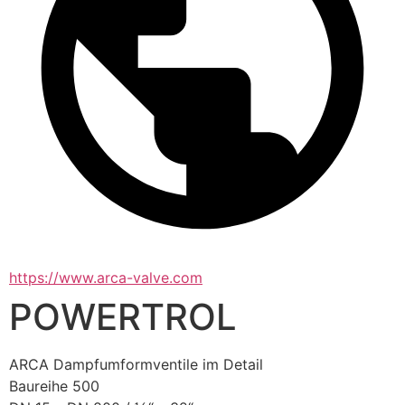
https://www.arca-valve.com
POWERTROL
ARCA Dampf­um­form­ven­tile im De­tail
Baureihe 500