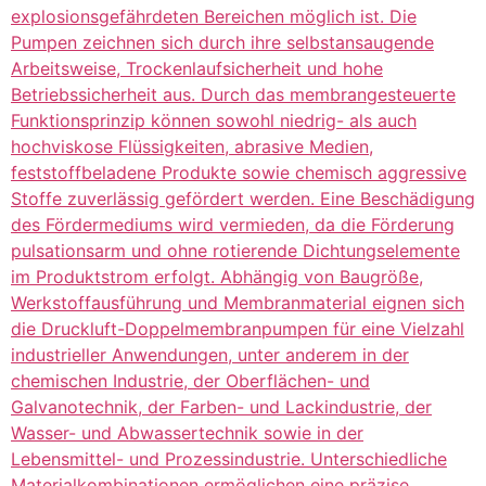
explosionsgefährdeten Bereichen möglich ist. Die
Pumpen zeichnen sich durch ihre selbstansaugende
Arbeitsweise, Trockenlaufsicherheit und hohe
Betriebssicherheit aus. Durch das membrangesteuerte
Funktionsprinzip können sowohl niedrig- als auch
hochviskose Flüssigkeiten, abrasive Medien,
feststoffbeladene Produkte sowie chemisch aggressive
Stoffe zuverlässig gefördert werden. Eine Beschädigung
des Fördermediums wird vermieden, da die Förderung
pulsationsarm und ohne rotierende Dichtungselemente
im Produktstrom erfolgt. Abhängig von Baugröße,
Werkstoffausführung und Membranmaterial eignen sich
die Druckluft-Doppelmembranpumpen für eine Vielzahl
industrieller Anwendungen, unter anderem in der
chemischen Industrie, der Oberflächen- und
Galvanotechnik, der Farben- und Lackindustrie, der
Wasser- und Abwassertechnik sowie in der
Lebensmittel- und Prozessindustrie. Unterschiedliche
Materialkombinationen ermöglichen eine präzise