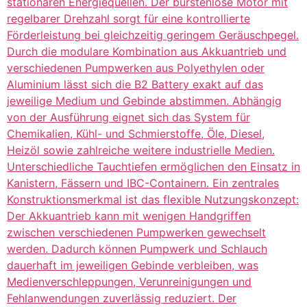
stationären Energiequellen. Der bürstenlose Motor mit
regelbarer Drehzahl sorgt für eine kontrollierte
Förderleistung bei gleichzeitig geringem Geräuschpegel.
Durch die modulare Kombination aus Akkuantrieb und
verschiedenen Pumpwerken aus Polyethylen oder
Aluminium lässt sich die B2 Battery exakt auf das
jeweilige Medium und Gebinde abstimmen. Abhängig
von der Ausführung eignet sich das System für
Chemikalien, Kühl- und Schmierstoffe, Öle, Diesel,
Heizöl sowie zahlreiche weitere industrielle Medien.
Unterschiedliche Tauchtiefen ermöglichen den Einsatz in
Kanistern, Fässern und IBC-Containern. Ein zentrales
Konstruktionsmerkmal ist das flexible Nutzungskonzept:
Der Akkuantrieb kann mit wenigen Handgriffen
zwischen verschiedenen Pumpwerken gewechselt
werden. Dadurch können Pumpwerk und Schlauch
dauerhaft im jeweiligen Gebinde verbleiben, was
Medienverschleppungen, Verunreinigungen und
Fehlanwendungen zuverlässig reduziert. Der