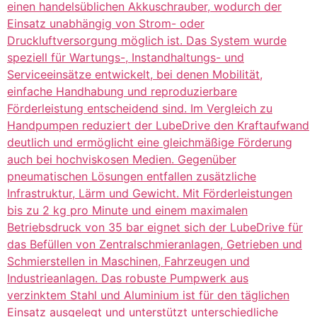
einen handelsüblichen Akkuschrauber, wodurch der
Einsatz unabhängig von Strom- oder
Druckluftversorgung möglich ist. Das System wurde
speziell für Wartungs-, Instandhaltungs- und
Serviceeinsätze entwickelt, bei denen Mobilität,
einfache Handhabung und reproduzierbare
Förderleistung entscheidend sind. Im Vergleich zu
Handpumpen reduziert der LubeDrive den Kraftaufwand
deutlich und ermöglicht eine gleichmäßige Förderung
auch bei hochviskosen Medien. Gegenüber
pneumatischen Lösungen entfallen zusätzliche
Infrastruktur, Lärm und Gewicht. Mit Förderleistungen
bis zu 2 kg pro Minute und einem maximalen
Betriebsdruck von 35 bar eignet sich der LubeDrive für
das Befüllen von Zentralschmieranlagen, Getrieben und
Schmierstellen in Maschinen, Fahrzeugen und
Industrieanlagen. Das robuste Pumpwerk aus
verzinktem Stahl und Aluminium ist für den täglichen
Einsatz ausgelegt und unterstützt unterschiedliche