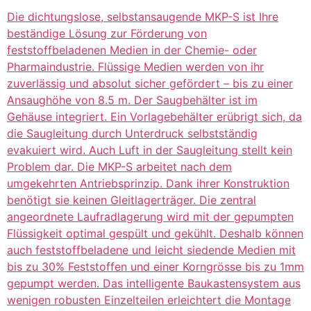
Die dichtungslose, selbstansaugende MKP-S ist Ihre
beständige Lösung zur Förderung von
feststoffbeladenen Medien in der Chemie- oder
Pharmaindustrie. Flüssige Medien werden von ihr
zuverlässig und absolut sicher gefördert – bis zu einer
Ansaughöhe von 8.5 m. Der Saugbehälter ist im
Gehäuse integriert. Ein Vorlagebehälter erübrigt sich, da
die Saugleitung durch Unterdruck selbstständig
evakuiert wird. Auch Luft in der Saugleitung stellt kein
Problem dar. Die MKP-S arbeitet nach dem
umgekehrten Antriebsprinzip. Dank ihrer Konstruktion
benötigt sie keinen Gleitlagerträger. Die zentral
angeordnete Laufradlagerung wird mit der gepumpten
Flüssigkeit optimal gespült und gekühlt. Deshalb können
auch feststoffbeladene und leicht siedende Medien mit
bis zu 30% Feststoffen und einer Korngrösse bis zu 1mm
gepumpt werden. Das intelligente Baukastensystem aus
wenigen robusten Einzelteilen erleichtert die Montage